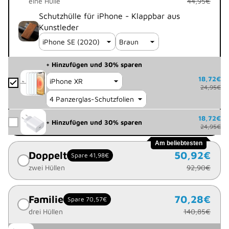
eine Hülle
44,95€
Schutzhülle für iPhone - Klappbar aus
Kunstleder
+ Hinzufügen und 30% sparen
18,72€
24,95€
18,72€
+ Hinzufügen und 30% sparen
24,95€
Am beliebtesten
Doppelt
50,92€
Spare 41,98€
zwei Hüllen
92,90€
Familie
70,28€
Spare 70,57€
drei Hüllen
140,85€