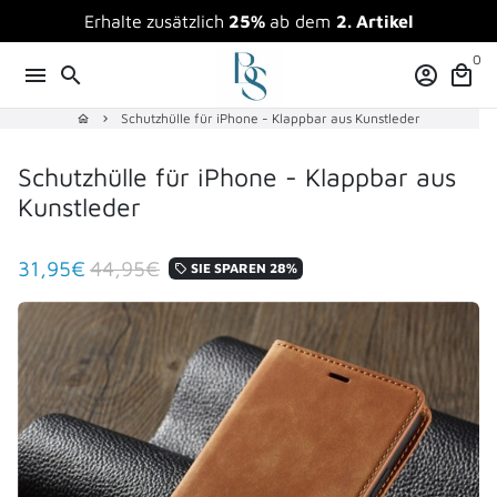
Direkt
Erhalte
zusätzlich
25%
ab dem
2. Artikel
zum
0
Inhalt
menu
search
account_circle
local_mall
Schutzhülle für iPhone - Klappbar aus Kunstleder
home
keyboard_arrow_right
Schutzhülle für iPhone - Klappbar aus
Kunstleder
31,95€
44,95€
SIE SPAREN 28%
local_offer