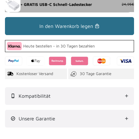
+ GRATIS USB-C Schnell-Ladestecker
24,95€
In den Warenkorb legen
local_mall
Heute bestellen - in 30 Tagen bezahlen
Kostenloser Versand
30 Tage Garantie
Kompatibilität
phone_iphone
Unsere Garantie
verified