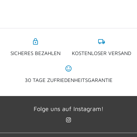
lock
local_shipping
SICHERES BEZAHLEN
KOSTENLOSER VERSAND
sentiment_satisfied_alt
30 TAGE ZUFRIEDENHEITSGARANTIE
Folge uns auf Instagram!