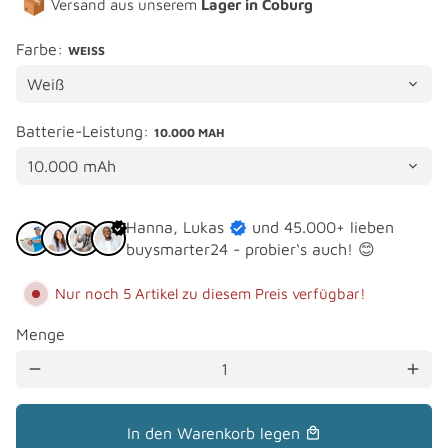
Versand aus unserem
Lager in Coburg
Farbe:
WEISS
Batterie-Leistung:
10.000 MAH
Hanna, Lukas
und 45.000+ lieben
buysmarter24 - probier‘s auch! 😊
Nur noch 5 Artikel zu diesem Preis verfügbar!
Menge
remove
add
In den Warenkorb legen
local_mall